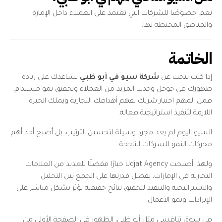
نعم، خصوصًا للشركات التي تعتمد على العملاء داخل الإمارة
والمناطق المحيطة بها.
الخاتمة
إذا كنت تبحث عن
شركة سيو في أبو ظبي
تساعدك على زيادة
ظهورك في جوجل وجذب المزيد من العملاء وتحقيق نمو مستدام،
فمن المهم اختيار شريك يفهم أهدافك التجارية ويملك الخبرة
اللازمة لتنفيذ استراتيجية فعالة.
السيو اليوم لم يعد مجرد وسيلة لتحسين الترتيب، بل أصبح أحد أهم
محركات النمو للشركات الناجحة.
ولهذا أصبحت Udjat Agency خيارًا مفضلًا للعديد من العلامات
التجارية في الإمارات، بفضل قدرتها على الجمع بين التحليل
والاستراتيجية والتنفيذ لتحقيق نتائج حقيقية تؤثر بشكل مباشر على
الإيرادات ونمو الأعمال.
في سوق تنافسي مثل أبو ظبي، الظهور في الصفحة الأولى من