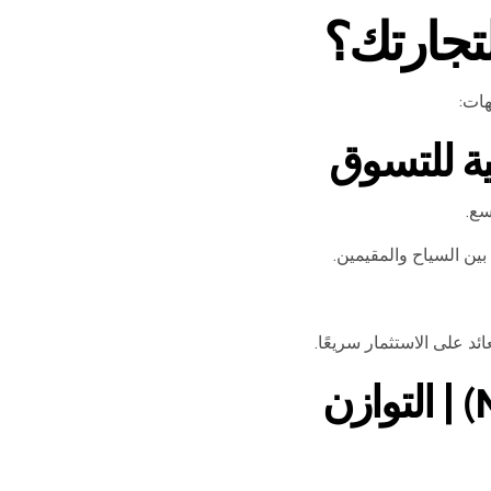
لتجارتك؟
هات:
سع.
ين السياح والمقيمين.
د على الاستثمار سريعًا.
2. مول الإمارات (Mall of the Emirates) | التوازن