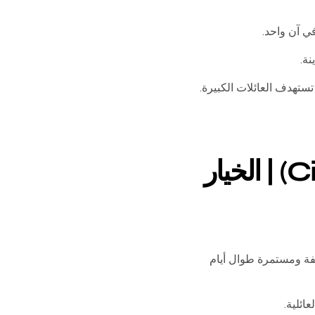
ي آن واحد.
نة.
5. سيتي سنتر مردف (City Centre Mirdif) | الخيار
يفة ومستمرة طوال أيام
ائلية.