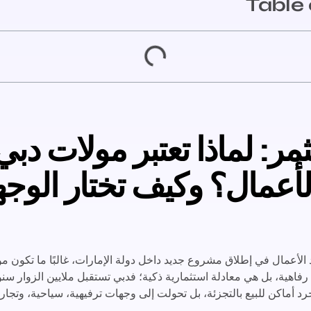
Table 
مر: لماذا تعتبر مولات دب
الأعمال؟ وكيف تختار الوجه
الأعمال في إطلاق مشروع جديد داخل دولة الإمارات، غالبًا ما تكون م
هية، بل هي معادلة استثمارية ذكية؛ فدبي تستقبل ملايين الزوار سنويً
د أماكن للبيع بالتجزئة، بل تحولت إلى وجهات ترفيهية، سياحية، وتجاري