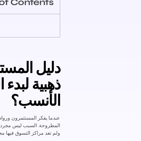
of Contents
دليل المستث
ذهبية لبدء 
الأنسب؟
عندما يفكر المستثمرون ورواد 
المطروحة. السبب ليس مجرد رفا
ولم تعد مراكز التسوق فيها مجر