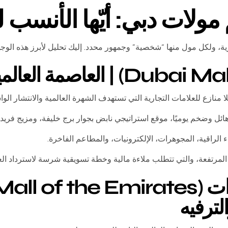
ولات دبي: أيّها الأنسب 
رية، ولكل مول منها “شخصية” وجمهور محدد. إليك تحليل لأبرز هذه الوج
ا منازع للعلامات التجارية التي تستهدف الشهرة العالمية والانتشار الوا
ل وضخم يوميًا، موقع استراتيجي نابض بجوار برج خليفة، ومزيج فريد ب
اء الراقية، المجوهرات، الإلكترونيات، والمطاعم الفاخرة.
 المرتفعة، والتي تتطلب ملاءة مالية وخطة تسويقية شرسة لاسترداد العائ
لترفيه