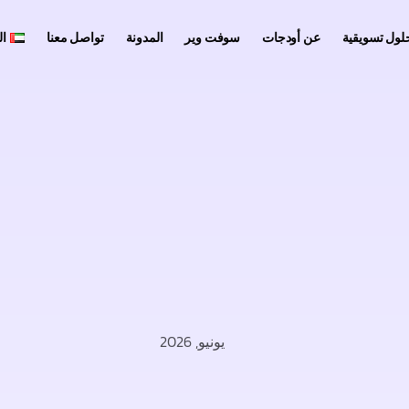
لول تسويقية
عن أودجات
سوفت وير
المدونة
تواصل معنا
ال
يونيو, 2026