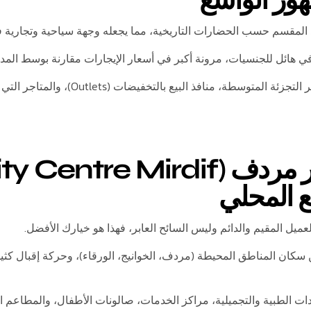
هور الواسع
 المقسم حسب الحضارات التاريخية، مما يجعله وجهة سياحية وتجارية ف
ي هائل للجنسيات، مرونة أكبر في أسعار الإيجارات مقارنة بوسط المدي
زئة المتوسطة، منافذ البيع بالتخفيضات (Outlets)، والمتاجر التي تستهدف العائلات الكبيرة.
ع المحلي
ميل المقيم والدائم وليس السائح العابر، فهذا هو خيارك الأفضل.
سكان المناطق المحيطة (مردف، الخوانيج، الورقاء)، وحركة إقبال كث
دات الطبية والتجميلية، مراكز الخدمات، صالونات الأطفال، والمطاعم الع