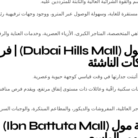
 والقوة الشرائية العالية والثابتة للمترددين عليه.
مستقرة للغاية، وسهولة الوصول عبر المترو، ووجود وجهات ترفيهية ر
هي المتخصصة، المتاجر الكبرى، الأزياء العصرية، وخدمات العناية والرف
3. دبي هيلز مول (l
ات الناشئة
أثبتت جدارتها في وقت قياسي كوجهة حيوية وعصرية.
 سكنية راقّية وعائلات ذات مستوى إنفاق مرتفع، ويقدم فرص منافسة
جر العائلية، المفروشات والديكور، والمطاعم المبتكرة، والوجبات السري
4. ابن ب