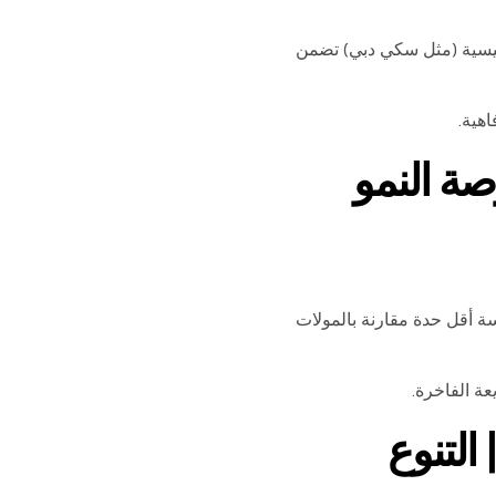
ئيسية (مثل سكي دبي) تضمن
اهية.
Dubai Hills Mal) | فرصة النمو
 أقل حدة مقارنة بالمولات
عة الفاخرة.
طوطة مول (Ibn Battuta Mall) | التنوع